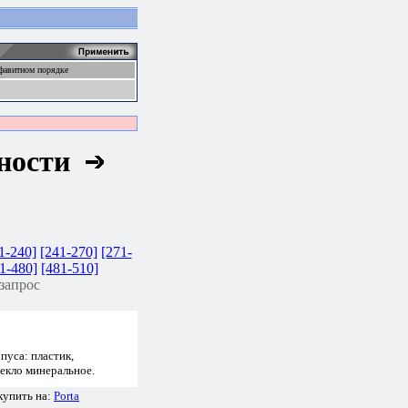
фавитном порядке
жности
1-240]
[241-270]
[271-
1-480]
[481-510]
запрос
пуса: пластик,
екло минеральное.
купить на:
Porta