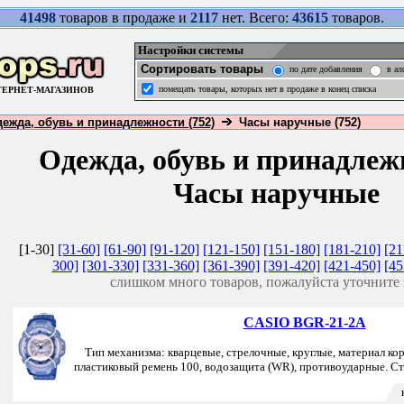
41498
товаров в продаже и
2117
нет. Всего:
43615
товаров.
Настройки системы
Сортировать товары
по дате добавления
в ал
помещать товары, которых нет в продаже в конец списка
ТЕРНЕТ-МАГАЗИНОВ
ежда, обувь и принадлежности (752)
Часы наручные (752)
Одежда, обувь и принадле
Часы наручные
[1-30]
[31-60]
[61-90]
[91-120]
[121-150]
[151-180]
[181-210]
[21
300]
[301-330]
[331-360]
[361-390]
[391-420]
[421-450]
[45
слишком много товаров, пожалуйста уточните 
CASIO BGR-21-2A
Тип механизма: кварцевые, стрелочные, круглые, материал кор
пластиковый ремень 100, водозащита (WR), противоударные. Ст